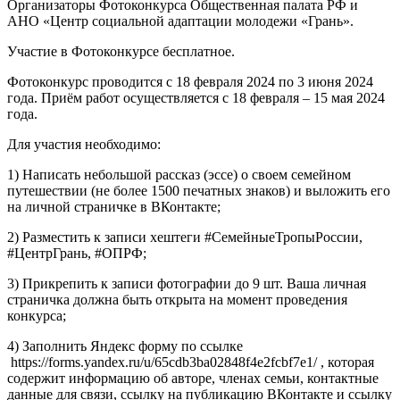
Организаторы Фотоконкурса Общественная палата РФ и
АНО «Центр социальной адаптации молодежи «Грань».
Участие в Фотоконкурсе бесплатное.
Фотоконкурс проводится с 18 февраля 2024 по 3 июня 2024
года. Приём работ осуществляется с 18 февраля – 15 мая 2024
года.
Для участия необходимо:
1) Написать небольшой рассказ (эссе) о своем семейном
путешествии (не более 1500 печатных знаков) и выложить его
на личной страничке в ВКонтакте;
2) Разместить к записи хештеги #СемейныеТропыРоссии,
#ЦентрГрань, #ОПРФ;
3) Прикрепить к записи фотографии до 9 шт. Ваша личная
страничка должна быть открыта на момент проведения
конкурса;
4) Заполнить Яндекс форму по ссылке
https://forms.yandex.ru/u/65cdb3ba02848f4e2fcbf7e1/ , которая
содержит информацию об авторе, членах семьи, контактные
данные для связи, ссылку на публикацию ВКонтакте и ссылку