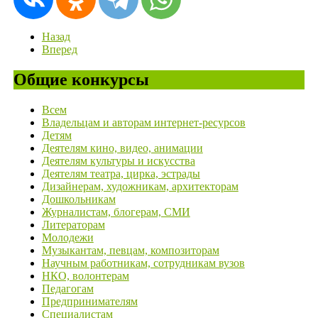
Назад
Вперед
Общие конкурсы
Всем
Владельцам и авторам интернет-ресурсов
Детям
Деятелям кино, видео, анимации
Деятелям культуры и искусства
Деятелям театра, цирка, эстрады
Дизайнерам, художникам, архитекторам
Дошкольникам
Журналистам, блогерам, СМИ
Литераторам
Молодежи
Музыкантам, певцам, композиторам
Научным работникам, сотрудникам вузов
НКО, волонтерам
Педагогам
Предпринимателям
Специалистам