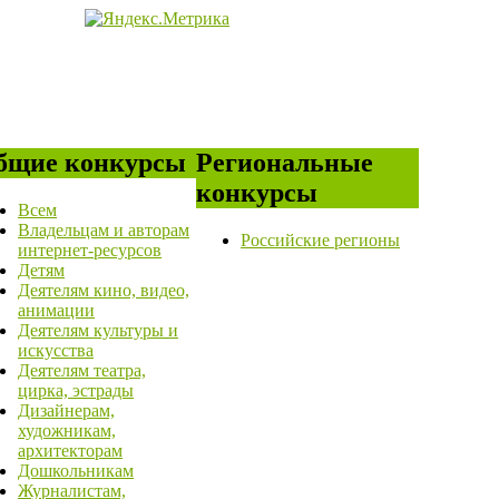
бщие конкурсы
Региональные
конкурсы
Всем
Владельцам и авторам
Российские регионы
интернет-ресурсов
Детям
Деятелям кино, видео,
анимации
Деятелям культуры и
искусства
Деятелям театра,
цирка, эстрады
Дизайнерам,
художникам,
архитекторам
Дошкольникам
Журналистам,