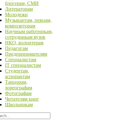
блогерам, СМИ
Литераторам
Молодежи
Музыкантам, певцам,
композиторам
Научным работникам,
сотрудникам вузов
НКО, волонтерам
Педагогам
Предпринимателям
Специалистам
IT специалистам
Студентам,
аспирантам
Танцорам,
хореографам
Фотографам
Читателям книг
Школьникам