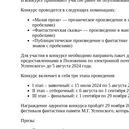
В конкурсе принимают участие ранее не опубликован
Конкурс проводится в следующих номинациях:
«Малая проза» — прозаическое произведение в ж
пробелами)
«Фантастическая сказка» — произведение в жанр
пробелами)
«Публицистическое произведение о фантастике (с
знаков с пробелами)
Для участия в конкурсе необходимо направить пакет 
предоставленными в Положении по электронной поч
Успенского» до 5 августа 2024 года.
Конкурс включает в себя три этапа проведения:
I этап – заявочный: с 15 июля 2024 по 5 августа
II этап – отборочный: с 6 августа по 1 сентября 
III этап – финальный: с 1 сентября по 29 ноября
Награждение лауреатов конкурса пройдёт 29 ноября 2
фестиваля фантастики памяти М.Г. Успенского, которы
Призы: