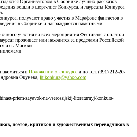
 издаются Организатором в Сборнике лучших рассказов
ведения вошли в шорт-лист Конкурса, и лауреаты Конкурса
а.
онкурса, получают право участия в Марафоне фантастов в
изведения в Сборнике и награждаются памятными
 очного участия во всех мероприятия Фестиваля с оплатой
 лауреат проживает или находится за пределами Российской
ся из г. Москвы.
дипломами.
знакомиться в
Положении о конкурсе
и по тел. (391) 212-20-
сандровна Окунева,
lit.konkurs@yahoo.com
inaet-priem-zayavok-na-vserossijskij-literaturnyj-konkurs-
ков, поэтов, критиков и художественных переводчиков в