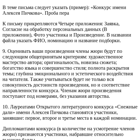
В теме письма следует указать (пример): «Конкурс имени
Алексея Пичкова». Проба пера
К письму прикрепляются Четыре приложения: Заявка,
Согласие на обработку персональных данных (В
приложении), Фото участника и Произведение. В названии
файла указать ФИО, номинацию и название подборки.
9. Оценивать ваши произведения члены жюри будут по
следующим общепринятым критериям: художественное
мастерство автора; оригинальность, новизна сюжета;
богатство языка и совершенство стиля; полнота раскрытия
темы; глубина эмоционального и эстетического воздействия
на читателя. Также учитываться будет не только вся
совокупность достоинств произведения, но и соответствие
направленности конкурса. Членам жюри произведения
поступают под номерами, без указания авторства.
10. Лауреатами Открытого литературного конкурса «Снежные
дали» имени Алексея Пичкова становятся участники,
занявшие: первое, второе и третье места в каждой номинации.
Дипломантами конкурса (в количестве на усмотрение членов
жюри) признаются участники, набравшие относительно
высокие баллы.