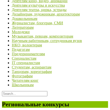
Деятелям кино, видео, анимации
Деятелям культуры и искусства
Деятелям театра, цирка, эстрады
Дизайнерам, художникам, архитекторам
Дошкольникам
Журналистам, блогерам, СМИ
Литераторам
Молодежи
Музыкантам, певцам, композиторам
Научным работникам, сотрудникам вузов
НКО, волонтерам
Педагогам
Предпринимателям
Специалистам
IT специалистам
Студентам, аспирантам
Танцорам, хореографам
Фотографам
Читателям книг
Школьникам
Региональные конкурсы