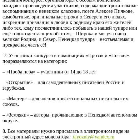
ожидают произведения участников, содержащие трогательные
воспоминания о ненецком классике, поэте Алексее Пичкове,
самобытные, оригинальные строки о Севере и его людях,
искренние признания в любви к родному краю его жителей
либо тех, кому посчастливилось побывать в нашей тундре или
ещё только мечтающих об этом… Широка и могуча наша
великая Родина, и Север, Ненецкая тундра – неотъемлемая и
прекрасная часть её!
7. Участники конкурса в номинациях «Проза» и «Поэзия»
подразделяются на категории:
– «Проба пера» – участники от 14 до 18 лет
– «Открытие» – для самодеятельных писателей России и
зарубежья.
– «Мастер» – для членов профессиональных писательских
союзов.
– «Земляки» – авторы, проживающие в Ненецком автономном
округе.
8. Все материалы нужно присылать в электронном виде на
электронный адрес модератора:
tayozniy@yandex.ru