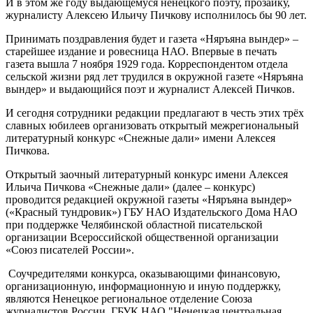
И в этом же году выдающемуся ненецкого поэту, прозаику,
журналисту Алексею Ильичу Пичкову исполнилось бы 90 лет.
Принимать поздравления будет и газета «Няръяна вындер» –
старейшее издание и ровесница НАО. Впервые в печать
газета вышла 7 ноября 1929 года. Корреспондентом отдела
сельской жизни ряд лет трудился в окружной газете «Няръяна
вындер» и выдающийся поэт и журналист Алексей Пичков.
И сегодня сотрудники редакции предлагают в честь этих трёх
славных юбилеев организовать открытый межрегиональный
литературный конкурс «Снежные дали» имени Алексея
Пичкова.
Открытый заочный литературный конкурс имени Алексея
Ильича Пичкова «Снежные дали» (далее – конкурс)
проводится редакцией окружной газеты «Няръяна вындер»
(«Красный тундровик») ГБУ НАО Издательского Дома НАО
при поддержке Челябинской областной писательской
организации Всероссийской общественной организации
«Союз писателей России».
Соучредителями конкурса, оказывающими финансовую,
организационную, информационную и иную поддержку,
являются Ненецкое региональное отделение Союза
журналистов России, ГБУК НАО "Ненецкая центральная