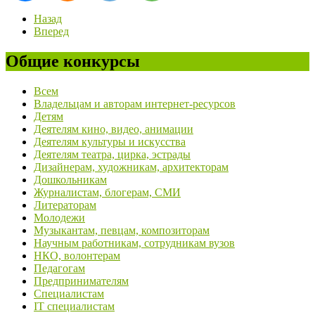
Назад
Вперед
Общие конкурсы
Всем
Владельцам и авторам интернет-ресурсов
Детям
Деятелям кино, видео, анимации
Деятелям культуры и искусства
Деятелям театра, цирка, эстрады
Дизайнерам, художникам, архитекторам
Дошкольникам
Журналистам, блогерам, СМИ
Литераторам
Молодежи
Музыкантам, певцам, композиторам
Научным работникам, сотрудникам вузов
НКО, волонтерам
Педагогам
Предпринимателям
Специалистам
IT специалистам