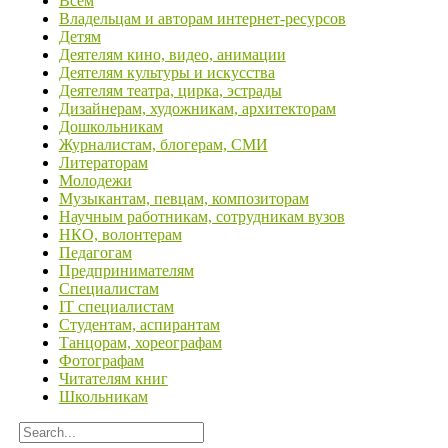
Всем
Владельцам и авторам интернет-ресурсов
Детям
Деятелям кино, видео, анимации
Деятелям культуры и искусства
Деятелям театра, цирка, эстрады
Дизайнерам, художникам, архитекторам
Дошкольникам
Журналистам, блогерам, СМИ
Литераторам
Молодежи
Музыкантам, певцам, композиторам
Научным работникам, сотрудникам вузов
НКО, волонтерам
Педагогам
Предпринимателям
Специалистам
IT специалистам
Студентам, аспирантам
Танцорам, хореографам
Фотографам
Читателям книг
Школьникам