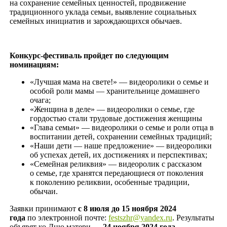
на сохранение семейных ценностей, продвижение
традиционного уклада семьи, выявление социальных
семейных инициатив и зарождающихся обычаев.
Конкурс-фестиваль пройдет по следующим
номинациям:
«Лучшая мама на свете!» — видеоролики о семье и
особой роли мамы — хранительнице домашнего
очага;
«Женщина в деле» — видеоролики о семье, где
гордостью стали трудовые достижения женщины
«Глава семьи» — видеоролики о семье и роли отца в
воспитании детей, сохранении семейных традиций;
«Наши дети — наше предложение» — видеоролики
об успехах детей, их достижениях и перспективах;
«Семейная реликвия» — видеоролик с рассказом
о семье, где хранятся передающиеся от поколения
к поколению реликвии, особенные традиции,
обычаи.
Заявки принимают
с 8 июля до 15 ноября 2024
года
по электронной почте:
festszhr@yandex.ru
. Результаты
объявят ко Дню матери —
24 ноября 2024 года