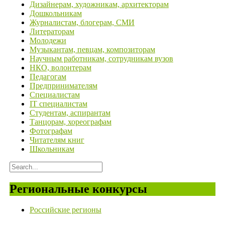
Дизайнерам, художникам, архитекторам
Дошкольникам
Журналистам, блогерам, СМИ
Литераторам
Молодежи
Музыкантам, певцам, композиторам
Научным работникам, сотрудникам вузов
НКО, волонтерам
Педагогам
Предпринимателям
Специалистам
IT специалистам
Студентам, аспирантам
Танцорам, хореографам
Фотографам
Читателям книг
Школьникам
Региональные конкурсы
Российские регионы