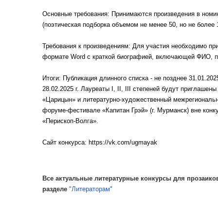
Основные требования: Принимаются произведения в номина
(поэтическая подборка объемом не менее 50, но не более 1
Требования к произведениям: Для участия необходимо при
формате Word с краткой биографией, включающей ФИО, пс
Итоги: Публикация длинного списка - не позднее 31.01.2
28.02.2025 г. Лауреаты I, II, III степеней будут приглаш
«Царицын» и литературно-художественный межрегиональн
форуме-фестивале «Капитан Грэй» (г. Мурманск) вне кон
«Перископ-Волга».
Сайт конкурса: https://vk.com/ugmayak
Все актуальные литературные конкурсы для прозаиков
разделе
"Литераторам"