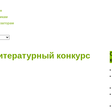
ая
никам
изаторам
тературный конкурс