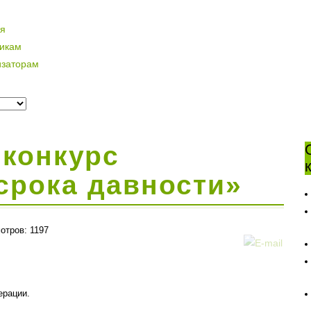
ая
никам
изаторам
конкурс
срока давности»
отров: 1197
ерации.