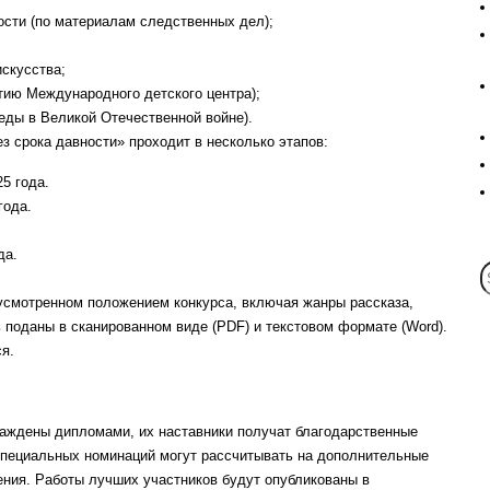
ости (по материалам следственных дел);
искусства;
тию Международного детского центра);
беды в Великой Отечественной войне).
 срока давности» проходит в несколько этапов:
5 года.
года.
да.
усмотренном положением конкурса, включая жанры рассказа,
ь поданы в сканированном виде (PDF) и текстовом формате (Word).
я.
раждены дипломами, их наставники получат благодарственные
специальных номинаций могут рассчитывать на дополнительные
ения. Работы лучших участников будут опубликованы в