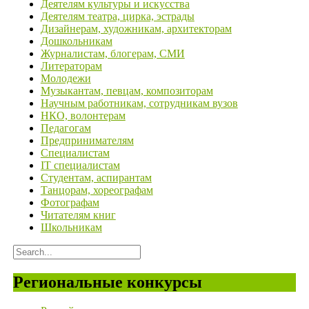
Деятелям культуры и искусства
Деятелям театра, цирка, эстрады
Дизайнерам, художникам, архитекторам
Дошкольникам
Журналистам, блогерам, СМИ
Литераторам
Молодежи
Музыкантам, певцам, композиторам
Научным работникам, сотрудникам вузов
НКО, волонтерам
Педагогам
Предпринимателям
Специалистам
IT специалистам
Студентам, аспирантам
Танцорам, хореографам
Фотографам
Читателям книг
Школьникам
Региональные конкурсы