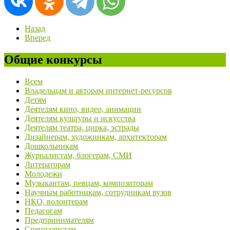
Назад
Вперед
Общие конкурсы
Всем
Владельцам и авторам интернет-ресурсов
Детям
Деятелям кино, видео, анимации
Деятелям культуры и искусства
Деятелям театра, цирка, эстрады
Дизайнерам, художникам, архитекторам
Дошкольникам
Журналистам, блогерам, СМИ
Литераторам
Молодежи
Музыкантам, певцам, композиторам
Научным работникам, сотрудникам вузов
НКО, волонтерам
Педагогам
Предпринимателям
Специалистам