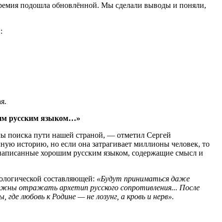
Премия подошла обновлённой. Мы сделали выводы и поняли,
:
я.
шим русским языком…»
ы поиска пути нашей страной, — отметил Сергей
ную историю, но если она затрагивает миллионы человек, то
, написанные хорошим русским языком, содержащие смысл и
ологической составляющей:
«Будут приниматься даже
должны отражать архетип русского сопротивления... После
где любовь к Родине — не лозунг, а кровь и нерв».