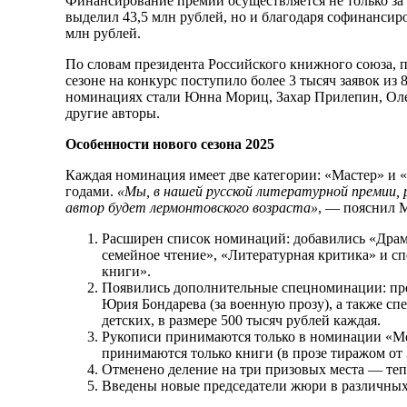
Финансирование премии осуществляется не только за
выделил 43,5 млн рублей, но и благодаря софинансир
млн рублей.
По словам президента Российского книжного союза, 
сезоне на конкурс поступило более 3 тысяч заявок из 
номинациях стали Юнна Мориц, Захар Прилепин, Оле
другие авторы.
Особенности нового сезона 2025
Каждая номинация имеет две категории: «Мастер» и 
годами.
«Мы, в нашей русской литературной премии,
автор будет лермонтовского возраста»
, — пояснил 
Расширен список номинаций: добавились «Драма
семейное чтение», «Литературная критика» и 
книги».
Появились дополнительные спецноминации: пре
Юрия Бондарева (за военную прозу), а также сп
детских, в размере 500 тысяч рублей каждая.
Рукописи принимаются только в номинации «Мо
принимаются только книги (в прозе тиражом от 3 т
Отменено деление на три призовых места — тепе
Введены новые председатели жюри в различны