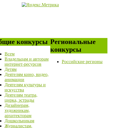
бщие конкурсы
Региональные
конкурсы
Всем
Владельцам и авторам
Российские регионы
интернет-ресурсов
Детям
Деятелям кино, видео,
анимации
Деятелям культуры и
искусства
Деятелям театра,
цирка, эстрады
Дизайнерам,
художникам,
архитекторам
Дошкольникам
Журналистам,