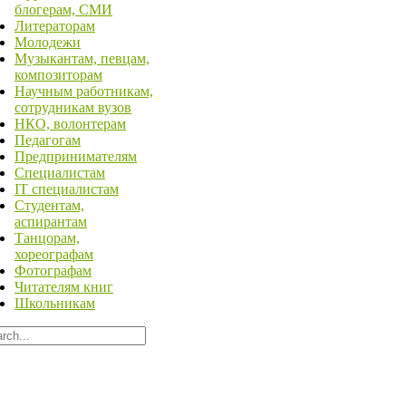
блогерам, СМИ
Литераторам
Молодежи
Музыкантам, певцам,
композиторам
Научным работникам,
сотрудникам вузов
НКО, волонтерам
Педагогам
Предпринимателям
Специалистам
IT специалистам
Студентам,
аспирантам
Танцорам,
хореографам
Фотографам
Читателям книг
Школьникам