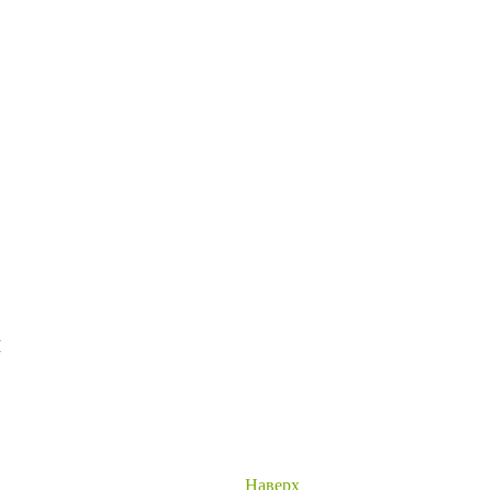
я
Наверх