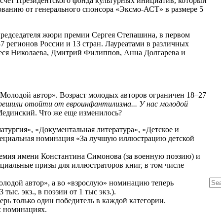
 счёт Президентского фонда культурных инициатив, который
ованию от генерального спонсора «Эксмо-АСТ» в размере 5
председателя жюри премии Сергея Степашина, в первом
87 регионов России и 13 стран. Лауреатами в различных
ся Николаева, Дмитрий Филиппов, Анна Долгарева и
«Молодой автор». Возраст молодых авторов ограничен 18–27
 решили отойти от евроинфантилизма... У нас молодой
Мединский. Что же еще изменилось?
тургия», «Документальная литература», «Детское и
специальная номинация «За лучшую иллюстрацию детской
мия имени Константина Симонова (за военную поэзию) и
ециальные призы для иллюстраторов книг, в том числе
лодой автор», а во «взрослую» номинацию теперь
ыс. экз., в поэзии от 1 тыс экз.).
рь только один победитель в каждой категории.
х номинациях.