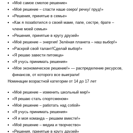
«Моё самое смелое решение»
«Моё решение – спасти наше озеро/ речку/ пруд!»
«Решения, принятые в семье»
«Как я позаботился о своей маме, папе, сестре, брате –
члене моей семьи»
«Решения, принятые в кругу друзей»
«Моё решение – энергия! Зелёная планета – наш выбор!»
«Раскрой свой талант!Сделай выбор!»
«Я решаю завести питомца»
«Я учусь принимать решения»
«Мое экономическое решение!» — распределение ресурсов,
финансов, от которого все выиграли!
Номинации возрастной категории от 14 до 17 лет
«Моё решение – изменить школьный мир!»
«Я решаю стать спортсменом»
«Моё решение – работать над собой»
«Я учусь принимать решения»
«Я и моя команда – решаем вместе!»
«Моё решение – медиа и творчество»
«Решения, принятые в кругу друзей»