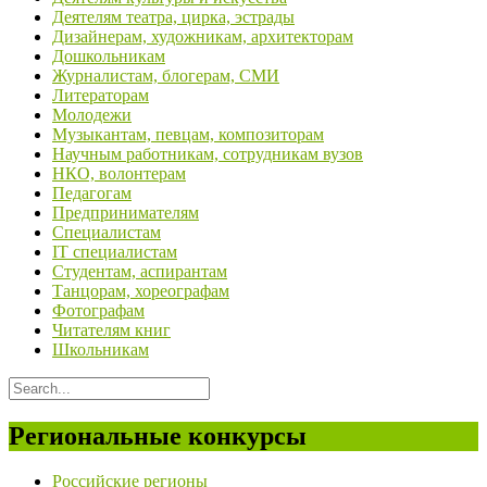
Деятелям театра, цирка, эстрады
Дизайнерам, художникам, архитекторам
Дошкольникам
Журналистам, блогерам, СМИ
Литераторам
Молодежи
Музыкантам, певцам, композиторам
Научным работникам, сотрудникам вузов
НКО, волонтерам
Педагогам
Предпринимателям
Специалистам
IT специалистам
Студентам, аспирантам
Танцорам, хореографам
Фотографам
Читателям книг
Школьникам
Региональные конкурсы
Российские регионы