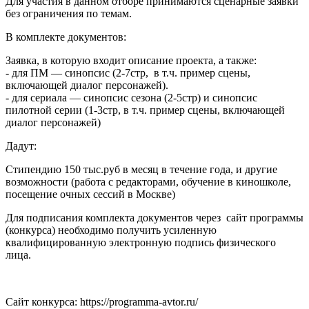
Для участия в данном отборе принимаются сценарные заявки
без ограничения по темам.
В комплекте документов:
Заявка, в которую входит описание проекта, а также:
- для ПМ — синопсис (2-7стр, в т.ч. пример сцены,
включающей диалог персонажей).
- для сериала — синопсис сезона (2-5стр) и синопсис
пилотной серии (1-3стр, в т.ч. пример сцены, включающей
диалог персонажей)
Дадут:
Стипендию 150 тыс.руб в месяц в течение года, и другие
возможности (работа с редакторами, обучение в киношколе,
посещение очных сессий в Москве)
Для подписания комплекта документов через сайт программы
(конкурса) необходимо получить усиленную
квалифицированную электронную подпись физического
лица.
Сайт конкурса: https://programma-avtor.ru/