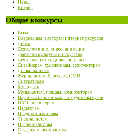
Назад
Вперед
Общие конкурсы
Всем
Владельцам и авторам интернет-ресурсов
Детям
Деятелям кино, видео, анимации
Деятелям культуры и искусства
Деятелям театра, цирка, эстрады
Дизайнерам, художникам, архитекторам
Дошкольникам
Журналистам, блогерам, СМИ
Литераторам
Молодежи
Музыкантам, певцам, композиторам
Научным работникам, сотрудникам вузов
НКО, волонтерам
Педагогам
Предпринимателям
Специалистам
IT специалистам
Студентам, аспирантам