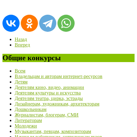
Назад
Вперед
Общие конкурсы
Всем
Владельцам и авторам интернет-ресурсов
Детям
Деятелям кино, видео, анимации
Деятелям культуры и искусства
Деятелям театра, цирка, эстрады
Дизайнерам, художникам, архитекторам
Дошкольникам
Журналистам, блогерам, СМИ
Литераторам
Молодежи
Музыкантам, певцам, композиторам
Научным работникам, сотрудникам вузов