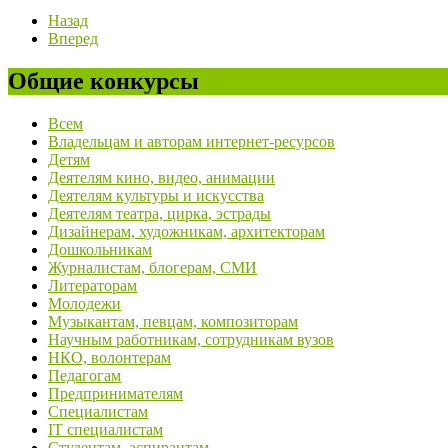
Назад
Вперед
Общие конкурсы
Всем
Владельцам и авторам интернет-ресурсов
Детям
Деятелям кино, видео, анимации
Деятелям культуры и искусства
Деятелям театра, цирка, эстрады
Дизайнерам, художникам, архитекторам
Дошкольникам
Журналистам, блогерам, СМИ
Литераторам
Молодежи
Музыкантам, певцам, композиторам
Научным работникам, сотрудникам вузов
НКО, волонтерам
Педагогам
Предпринимателям
Специалистам
IT специалистам
Студентам, аспирантам