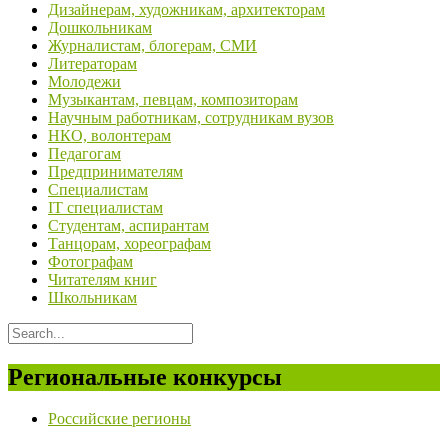
Дизайнерам, художникам, архитекторам
Дошкольникам
Журналистам, блогерам, СМИ
Литераторам
Молодежи
Музыкантам, певцам, композиторам
Научным работникам, сотрудникам вузов
НКО, волонтерам
Педагогам
Предпринимателям
Специалистам
IT специалистам
Студентам, аспирантам
Танцорам, хореографам
Фотографам
Читателям книг
Школьникам
Региональные конкурсы
Российские регионы