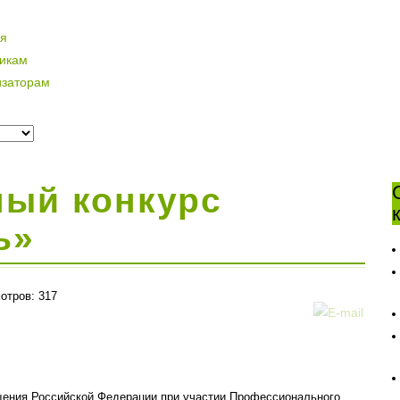
ая
никам
изаторам
ый конкурс
ь»
отров: 317
щения Российской Федерации при участии Профессионального