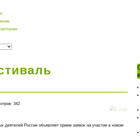
ая
никам
изаторам
стиваль
отров: 342
х деятелей России объявляет прием заявок на участие в новом