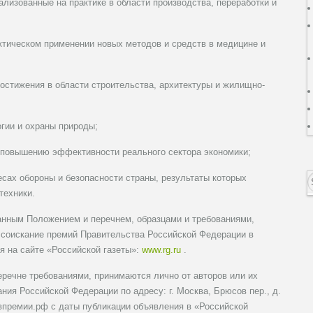
ализованные на практике в области производства, переработки и
актическом применении новых методов и средств в медицине и
достижения в области строительства, архитектуры и жилищно-
гии и охраны природы;
 повышению эффективности реального сектора экономики;
есах обороны и безопасности страны, результаты которых
техники.
занным Положением и перечнем, образцами и требованиями,
соискание премий Правительства Российской Федерации в
я на сайте «Российской газеты»:
www.rg.ru
.
речне требованиями, принимаются лично от авторов или их
ния Российской Федерации по адресу: г. Москва, Брюсов пер., д.
авпремии.рф с даты публикации объявления в «Российской