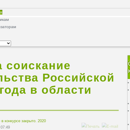
ая
никам
изаторам
а соискание
льства Российской
года в области
 в конкурсе закрыто. 2020
 07:49