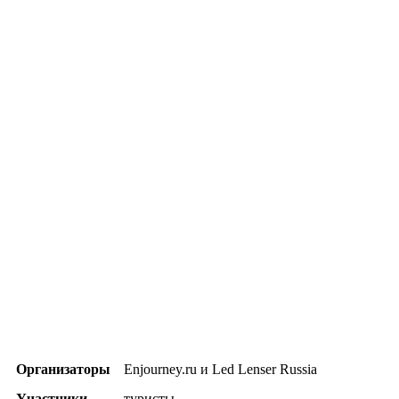
Организаторы
Enjourney.ru и Led Lenser Russia
Участники
туристы