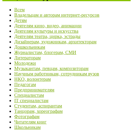
Всем
Владельцам и авторам интернет-ресурсов
Детям
Деятелям кино, видео, анимации
Деятелям культуры и искусства
Деятелям театра, цирка, эстрады
Дизайнерам, художникам, архитекторам
Дошкольникам
Журналистам, блогерам, СМИ
Литераторам
Молодежи
Музыкантам, певцам, композиторам
Научным работникам, сотрудникам вузов
НКО, волонтерам
Педагогам
Предпринимателям
Специалистам
IT специалистам
Студентам, аспирантам
Танцорам, хореографам
Фотографам
Читателям книг
Школьникам