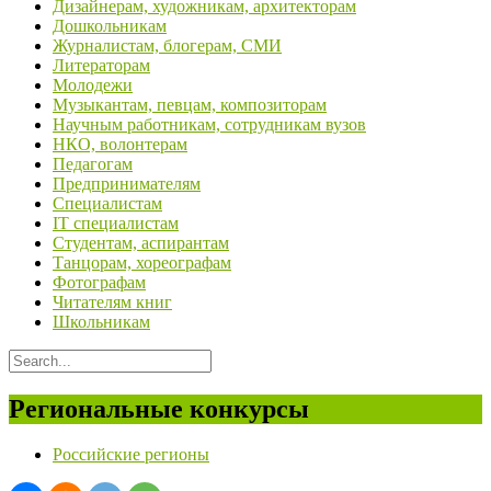
Дизайнерам, художникам, архитекторам
Дошкольникам
Журналистам, блогерам, СМИ
Литераторам
Молодежи
Музыкантам, певцам, композиторам
Научным работникам, сотрудникам вузов
НКО, волонтерам
Педагогам
Предпринимателям
Специалистам
IT специалистам
Студентам, аспирантам
Танцорам, хореографам
Фотографам
Читателям книг
Школьникам
Региональные конкурсы
Российские регионы