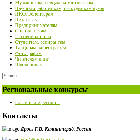
Музыкантам, певцам, композиторам
Научным работникам, сотрудникам вузов
НКО, волонтерам
Педагогам
Предпринимателям
Специалистам
IT специалистам
Студентам, аспирантам
Танцорам, хореографам
Фотографам
Читателям книг
Школьникам
Региональные конкурсы
Российские регионы
Контакты
Ярось Г.В.
Калининград,
Россия
info@konkursgrant.ru