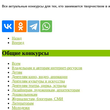
Все актуальные конкурсы для тех, кто занимается творчеством в 
Назад
Вперед
Общие конкурсы
Всем
Владельцам и авторам интернет-ресурсов
Детям
Деятелям кино, видео, анимации
Деятелям культуры и искусства
Деятелям театра, цирка, эстрады
Дизайнерам, художникам, архитекторам
Дошкольникам
Журналистам, блогерам, СМИ
Литераторам
Молодежи