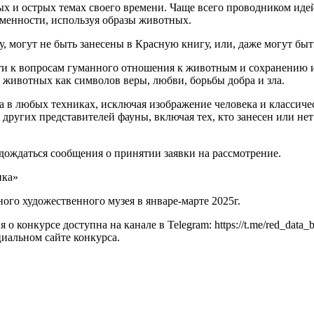
х и острых темах своего времени. Чаще всего проводником идей
еменности, используя образы животных.
 могут не быть занесены в Красную книгу, или, даже могут бы
и к вопросам гуманного отношения к животным и сохранению и
е животных как символов веры, любви, борьбы добра и зла.
ва в любых техниках, исключая изображение человека и классич
 других представителей фауны, включая тех, кто занесен или нет 
дождаться сообщения о принятии заявки на рассмотрение.
ика»
ого художественного музея в январе-марте 2025г.
конкурсе доступна на канале в Telegram: https://t.me/red_data
иальном сайте конкурса.