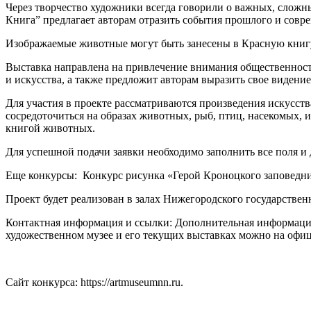
Через творчество художники всегда говорили о важных, сложны
Книга” предлагает авторам отразить события прошлого и совр
Изображаемые животные могут быть занесены в Красную книгу,
Выставка направлена на привлечение внимания общественност
и искусства, а также предложит авторам выразить свое видени
Для участия в проекте рассматриваются произведения искусст
сосредоточиться на образах животных, рыб, птиц, насекомых, и
книгой животных.
Для успешной подачи заявки необходимо заполнить все поля и 
Еще конкурсы:
Конкурс рисунка «Герой Кроноцкого заповедн
Проект будет реализован в залах Нижегородского государственн
Контактная информация и ссылки: Дополнительная информация о 
художественном музее и его текущих выставках можно на офиц
Сайт конкурса: https://artmuseumnn.ru.