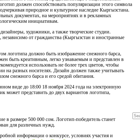
оготип должен способствовать популяризации этого символа
подчеркивая природное и культурное наследие Кыргызстана.
льных документах, на мероприятиях и в рекламных
кологическим инициативам.
дизайнеры, художники, а также творческие студии.
ы, независимо от гражданства (Кыргызстан и иностранные
том логотипа должно быть изображение снежного барса,
жен быть креативным, легко узнаваемым и представлен в
комендуется использовать не более трех цветов, чтобы
ии на разных носителях. Дизайн должен также учитывать
азом снежного барса и его средой обитания.
нном виде до 18:00 18 ноября 2024 года на электронную
ик может представить до двух вариантов логотипа,
е в размере 500 000 сом. Логотип-победитель станет
ован для различных нужд.
робной информации о конкурсе, условиях участия и