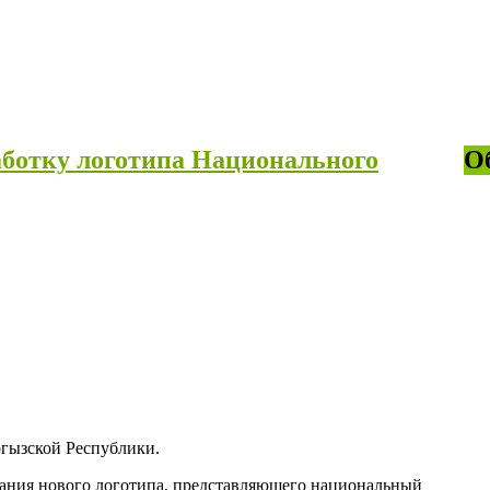
ботку логотипа Национального
О
гызской Республики.
дания нового логотипа, представляющего национальный