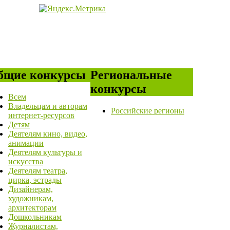
бщие конкурсы
Региональные
конкурсы
Всем
Владельцам и авторам
Российские регионы
интернет-ресурсов
Детям
Деятелям кино, видео,
анимации
Деятелям культуры и
искусства
Деятелям театра,
цирка, эстрады
Дизайнерам,
художникам,
архитекторам
Дошкольникам
Журналистам,