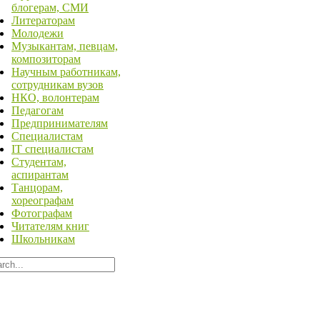
блогерам, СМИ
Литераторам
Молодежи
Музыкантам, певцам,
композиторам
Научным работникам,
сотрудникам вузов
НКО, волонтерам
Педагогам
Предпринимателям
Специалистам
IT специалистам
Студентам,
аспирантам
Танцорам,
хореографам
Фотографам
Читателям книг
Школьникам