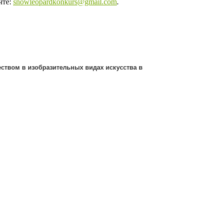
чте:
snowleopardkonkurs@gmail.com
.
еством в изобразительных видах искусства в