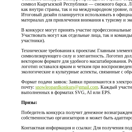
символ Кыргызской Республики — снежного барса. Л
как внутри страны, так и на международном уровне, 
Итоговый дизайн планируется использовать в официа
материалах для привлечения внимания к туризму и э
В конкурсе могут принять участие профессиональные 
Участвовать могут как отдельные лица, так и команд
участники).
Технические требования к проектам: Главным элемен
символизирующего силу и элегантность. Логотип дол
векторном формате для удобного масштабирования. Ре
логотип оставался ярким и четким при воспроизведен
экологические и культурные аспекты, связанные с обр
Формат подачи заявок: Заявки принимаются в электро
почту:
snowleopardkonkurs@gmail.com
. Каждый участн
выполненных в форматах SVG, AI или EPS.
Призы:
Победитель конкурса получит денежное вознаграждени
собственностью организаторов и может быть адаптир
Контактная информация и ссылки: Для получения под